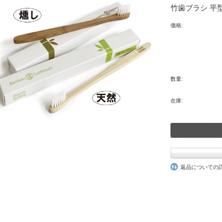
竹歯ブラシ 平
価格:
数量:
在庫:
返品についての