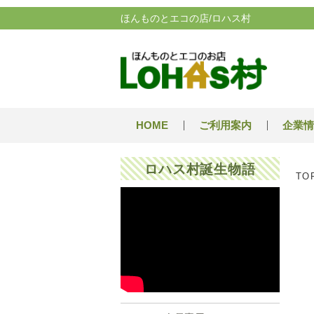
ほんものとエコの店/ロハス村
HOME
ご利用案内
企業情
ロハス村誕生物語
TO