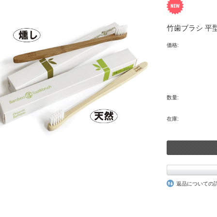
竹歯ブラシ 平
価格:
数量:
在庫:
返品についての