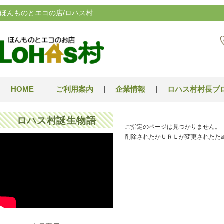
ほんものとエコの店/ロハス村
HOME
ご利用案内
企業情報
ロハス村村長ブ
ロハス村誕生物語
ご指定のページは見つかりません。
削除されたかＵＲＬが変更されたた