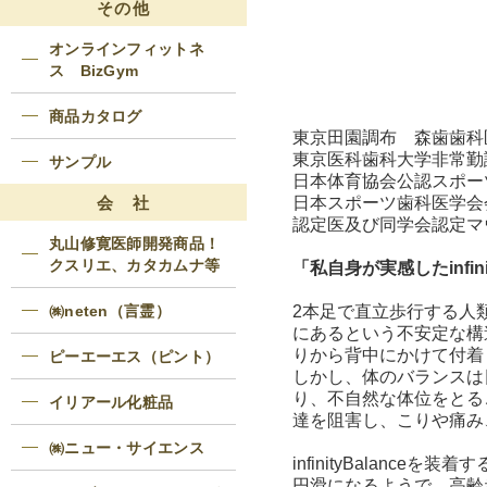
その他
オンラインフィットネ
ス BizGym
商品カタログ
東京田園調布 森歯歯科
東京医科歯科大学非常勤
サンプル
日本体育協会公認スポー
会 社
日本スポーツ歯科医学会
認定医及び同学会認定マ
丸山修寛医師開発商品！
クスリエ、カタカムナ等
「私自身が実感したinfi
㈱neten（言霊）
2本足で直立歩行する人
にあるという不安定な構
りから背中にかけて付着
ピーエーエス（ピント）
しかし、体のバランスは
り、不自然な体位をとる
イリアール化粧品
達を阻害し、こりや痛み
㈱ニュー・サイエンス
infinityBalan
円滑になるようで、高齢