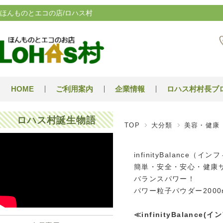
ほんものとエコの店/ロハス村
HOME
ご利用案内
企業情報
ロハス村村長ブ
ロハス村誕生物語
TOP
大分類
美容・健康
infinityBalance（
簡単・安全・安心・健康
バランスパワー！
パワー粒子パウダー200
≪infinityBalanc