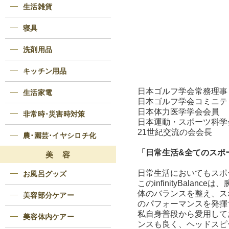
生活雑貨
寝具
洗剤用品
キッチン用品
日本ゴルフ学会常務理事
生活家電
日本ゴルフ学会コミニテ
日本体力医学学会会員
非常時･災害時対策
日本運動・スポーツ科学
21世紀交流の会会長
農･園芸･イヤシロチ化
「日常生活&全てのスポーツ
美 容
日常生活においてもスポ
お風呂グッズ
このinfinityBal
体のバランスを整え、ス
美容部分ケアー
のパフォーマンスを発揮
私自身普段から愛用しており
美容体内ケアー
ンスも良く、ヘッドスピ