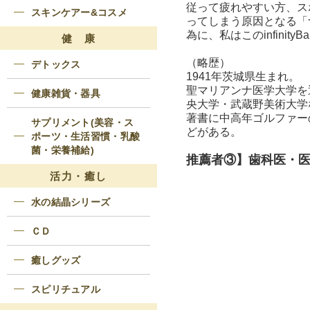
従って疲れやすい方、ス
スキンケアー&コスメ
ってしまう原因となる「
為に、私はこのinfinity
健 康
（略歴）
デトックス
1941年茨城県生まれ。
聖マリアンナ医学大学を
健康雑貨・器具
央大学・武蔵野美術大学
著書に中高年ゴルファー
サプリメント(美容・ス
どがある。
ポーツ・生活習慣・乳酸
菌・栄養補給)
推薦者③】歯科医・
活力・癒し
水の結晶シリーズ
ＣＤ
癒しグッズ
スピリチュアル