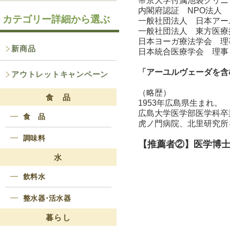
帝京大学付属池袋クリニ
内閣府認証 NPO法人
カテゴリー詳細から選ぶ
一般社団法人 日本アー
一般社団法人 東方医療
日本ヨーガ療法学会 理
新商品
日本統合医療学会 理事
「アーユルヴェーダを含む東
アウトレットキャンペーン
（略歴）
食 品
1953年広島県生まれ。
広島大学医学部医学科卒
食 品
虎ノ門病院、北里研究所
調味料
【推薦者②】医学博
水
飲料水
整水器･活水器
暮らし