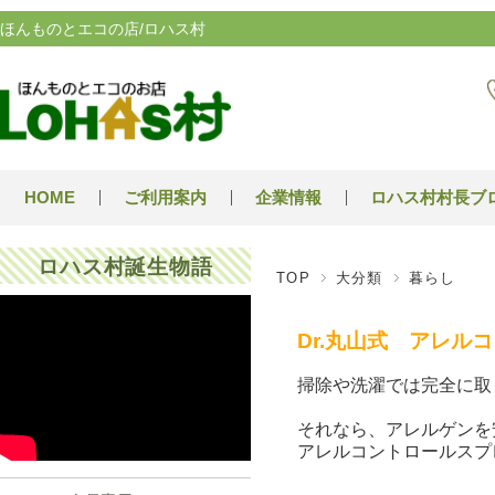
ほんものとエコの店/ロハス村
HOME
ご利用案内
企業情報
ロハス村村長ブ
ロハス村誕生物語
TOP
大分類
暮らし
Dr.丸山式 アレル
掃除や洗濯では完全に取
それなら、アレルゲンを
アレルコントロールスプ