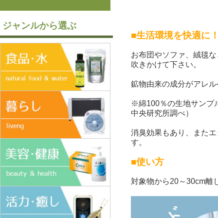
ジャンルから選ぶ
■生活環境を快適に
お布団やソファ、絨毯な
吹きかけて下さい。
鉱物由来の成分がアレル
※綿100％の生地サン
中央研究所調べ）
消臭効果もあり、またエ
す。
■使い方
対象物から20～30c