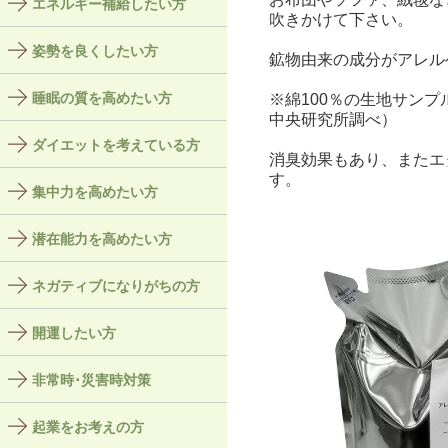
エネルギー補給したい方
吹きかけて下さい。
姿勢を良くしたい方
鉱物由来の成分がアレル
睡眠の質を高めたい方
※綿100％の生地サン
中央研究所調べ）
ダイエットを考えている方
消臭効果もあり、またエ
す。
集中力を高めたい方
潜在能力を高めたい方
ネガティブになりがちの方
開運したい方
非常時･災害時対策
起業をお考えの方