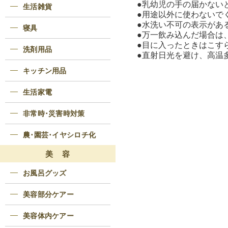
●乳幼児の手の届かない
生活雑貨
●用途以外に使わないで
●水洗い不可の表示があ
寝具
●万一飲み込んだ場合は
●目に入ったときはこす
洗剤用品
●直射日光を避け、高温
キッチン用品
生活家電
非常時･災害時対策
農･園芸･イヤシロチ化
美 容
お風呂グッズ
美容部分ケアー
美容体内ケアー