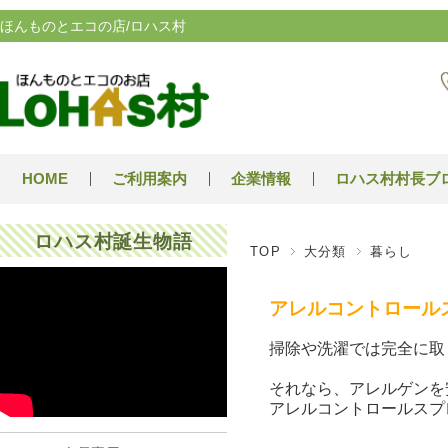
ほんものとエコの店/ロハス村
HOME
ご利用案内
企業情報
ロハス村村長ブ
ロハス村誕生物語
TOP
大分類
暮らし
アレルコントロール
掃除や洗濯では完全に取
それなら、アレルゲンを
アレルコントロールスプ